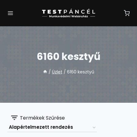
Skip
to
content
6160 kesztyű
/
Üzlet
/
6160 kesztyű
Termékek Szűrése