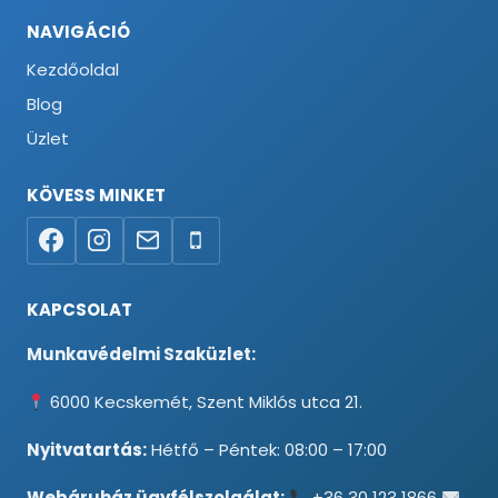
NAVIGÁCIÓ
Kezdőoldal
Blog
Üzlet
KÖVESS MINKET
KAPCSOLAT
Munkavédelmi Szaküzlet:
6000 Kecskemét, Szent Miklós utca 21.
Nyitvatartás:
Hétfő – Péntek: 08:00 – 17:00
Webáruház ügyfélszolgálat:
+36 30 123 1866