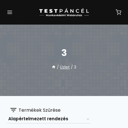
Skip
to
content
3
/
Üzlet
/
3
Termékek Szűrése