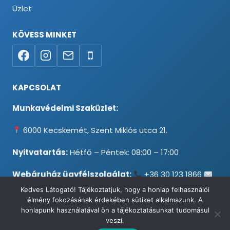
Üzlet
KÖVESS MINKET
KAPCSOLAT
Munkavédelmi Szaküzlet:
6000 Kecskemét, Szent Miklós utca 21.
Nyitvatartás:
Hétfő – Péntek: 08:00 – 17:00
Webáruház ügyfélszolgálat:
+36 30 123 1866
info@testpancel.hu
Kedves Látogató! Tájékoztatjuk, hogy a honlap felhasználói
élmény fokozásának érdekében sütiket alkalmazunk. A
honlapunk használatával ön a tájékoztatásunkat tudomásul
veszi.