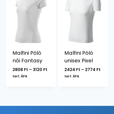
Malfini Póló
Malfini Póló
női Fantasy
unisex Pixel
Ártartomány:
Ártar
2808
Ft
–
3120
Ft
2424
Ft
–
2774
Ft
2808 Ft
2424 F
tart. ÁFA
tart. ÁFA
-
-
3120 Ft
2774 F