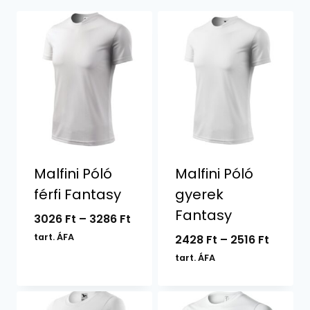
Malfini Póló
Malfini Póló
férfi Fantasy
gyerek
Fantasy
Ártartomány:
3026
Ft
–
3286
Ft
3026 Ft
tart. ÁFA
Ártart
2428
Ft
–
2516
Ft
-
2428 F
tart. ÁFA
3286 Ft
-
2516 Ft