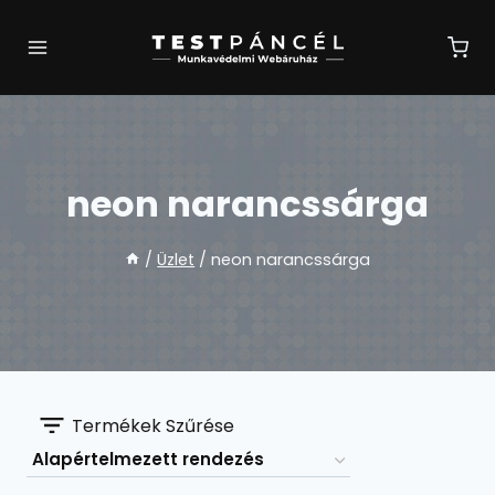
Skip
to
content
neon narancssárga
/
Üzlet
/
neon narancssárga
Termékek Szűrése