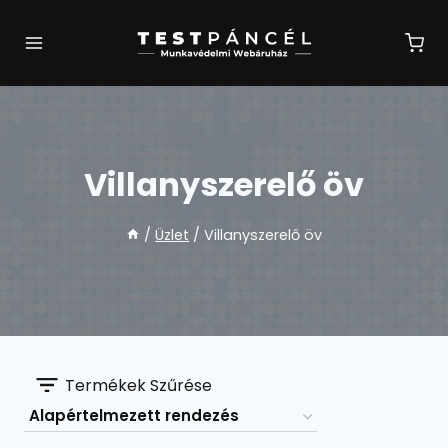
Skip
to
content
Villanyszerelő öv
/
Üzlet
/
Villanyszerelő öv
Termékek Szűrése