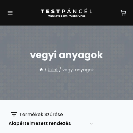
Skip
to
content
vegyi anyagok
/
Üzlet
/
vegyi anyagok
Termékek Szűrése