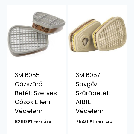
3M 6055
3M 6057
Gázszűrő
Savgőz
Betét: Szerves
Szűrőbetét:
Gőzök Elleni
A1B1E1
Védelem
Védelem
8260
Ft
7540
Ft
tart. ÁFA
tart. ÁFA