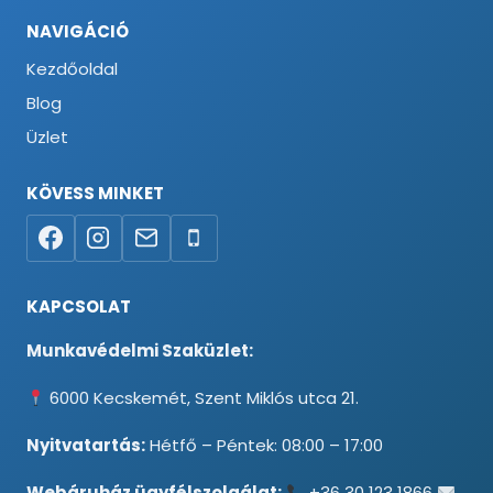
NAVIGÁCIÓ
Kezdőoldal
Blog
Üzlet
KÖVESS MINKET
KAPCSOLAT
Munkavédelmi Szaküzlet:
6000 Kecskemét, Szent Miklós utca 21.
Nyitvatartás:
Hétfő – Péntek: 08:00 – 17:00
Webáruház ügyfélszolgálat:
+36 30 123 1866