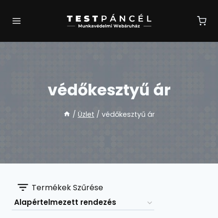
Skip
to
content
védőkesztyű ár
/
Üzlet
/
védőkesztyű ár
Termékek Szűrése