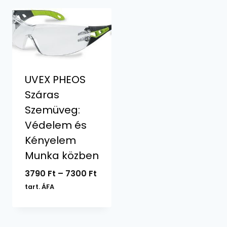
UVEX PHEOS
Száras
Szemüveg:
Védelem és
Kényelem
Munka közben
Ártartomány:
3790
Ft
–
7300
Ft
3790 Ft
tart. ÁFA
-
7300 Ft