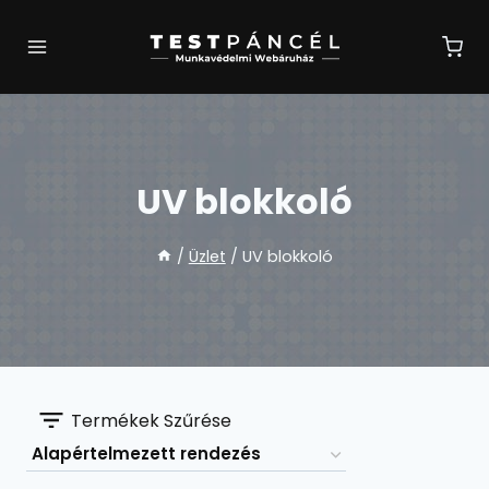
Skip
to
content
UV blokkoló
/
Üzlet
/
UV blokkoló
Termékek Szűrése