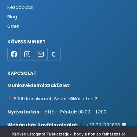
Kezdőoldal
Blog
Üzlet
KÖVESS MINKET
KAPCSOLAT
Munkavédelmi Szaküzlet:
6000 Kecskemét, Szent Miklós utca 21.
Nyitvatartás:
Hétfő – Péntek: 08:00 – 17:00
Webáruház ügyfélszolgálat:
+36 30 123 1866
info@testpancel.hu
Kedves Látogató! Tájékoztatjuk, hogy a honlap felhasználói