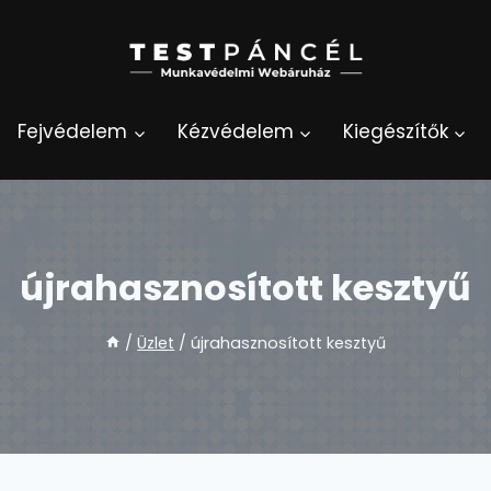
Fejvédelem
Kézvédelem
Kiegészítők
újrahasznosított kesztyű
/
Üzlet
/
újrahasznosított kesztyű