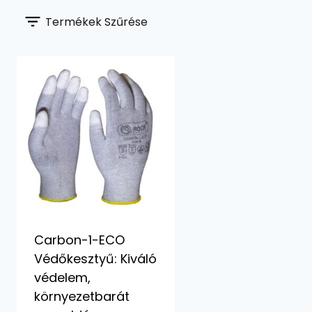
Termékek Szűrése
Carbon-1-ECO
Védőkesztyű: Kiváló
védelem,
környezetbarát