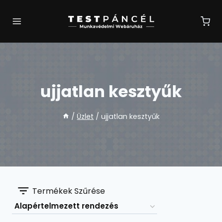
Skip
to
content
ujjatlan kesztyűk
/
Üzlet
/
ujjatlan kesztyűk
Termékek Szűrése