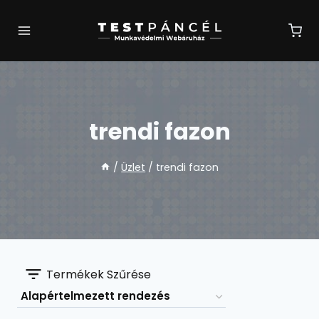
Skip
to
content
trendi fazon
/
Üzlet
/
trendi fazon
Termékek Szűrése