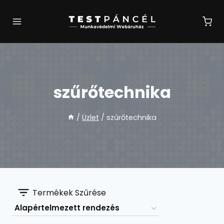
Skip
to
content
szűrőtechnika
/
Üzlet
/
szűrőtechnika
Termékek Szűrése