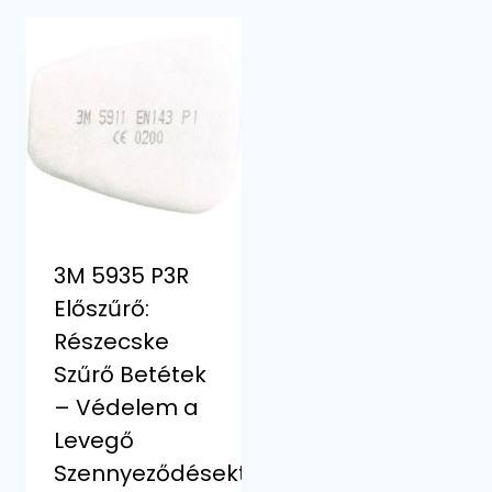
3M 5935 P3R
Előszűrő:
Részecske
Szűrő Betétek
– Védelem a
Levegő
Szennyeződésektől