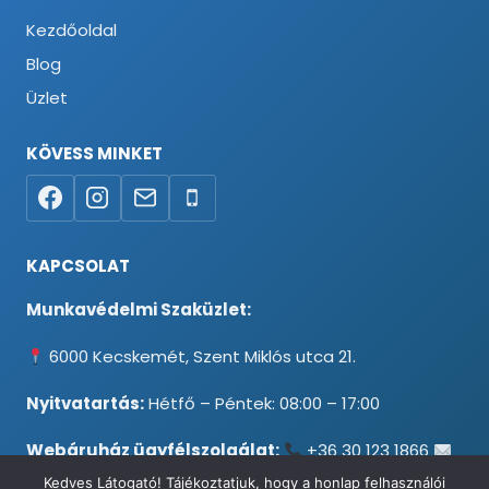
Kezdőoldal
Blog
Üzlet
KÖVESS MINKET
KAPCSOLAT
Munkavédelmi Szaküzlet:
6000 Kecskemét, Szent Miklós utca 21.
Nyitvatartás:
Hétfő – Péntek: 08:00 – 17:00
Webáruház ügyfélszolgálat:
+36 30 123 1866
info@testpancel.hu
Kedves Látogató! Tájékoztatjuk, hogy a honlap felhasználói