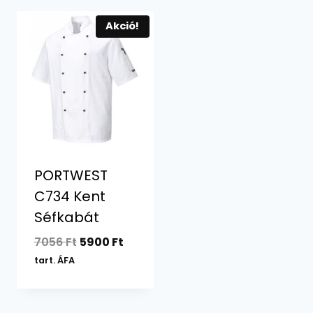
Akció!
PORTWEST
C734 Kent
Séfkabát
Original
Current
7056
Ft
5900
Ft
price
price
tart. ÁFA
was:
is:
7056 Ft.
5900 Ft.