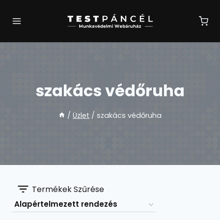
Skip
to
content
szakács védőruha
/
Üzlet
/
szakács védőruha
Termékek Szűrése