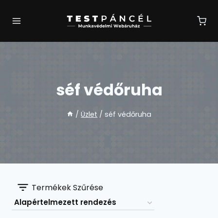
Skip
to
content
séf védőruha
/
Üzlet
/
séf védőruha
Termékek Szűrése