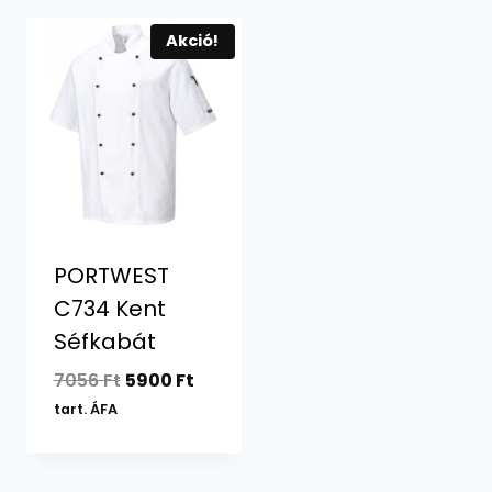
Akció!
PORTWEST
C734 Kent
Séfkabát
Original
Current
7056
Ft
5900
Ft
price
price
tart. ÁFA
was:
is:
7056 Ft.
5900 Ft.