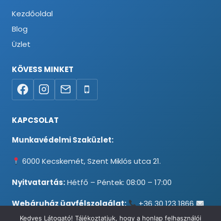
Kezdőoldal
Blog
Üzlet
KÖVESS MINKET
KAPCSOLAT
Munkavédelmi Szaküzlet:
6000 Kecskemét, Szent Miklós utca 21.
Nyitvatartás:
Hétfő – Péntek: 08:00 – 17:00
Webáruház ügyfélszolgálat:
+36 30 123 1866
info@testpancel.hu
Kedves Látogató! Tájékoztatjuk, hogy a honlap felhasználói