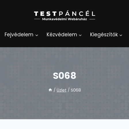
Fejvédelem
Kézvédelem
Kiegészítők
S068
/
Üzlet
/
S068