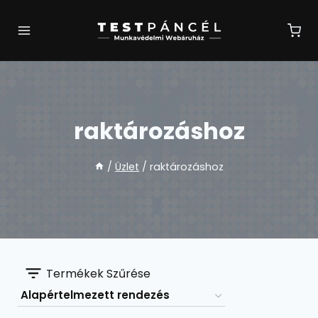
Skip
to
content
raktározáshoz
/
Üzlet
/
raktározáshoz
Termékek Szűrése