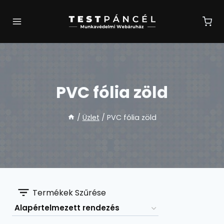
Skip
to
content
PVC fólia zöld
/
Üzlet
/
PVC fólia zöld
Termékek Szűrése