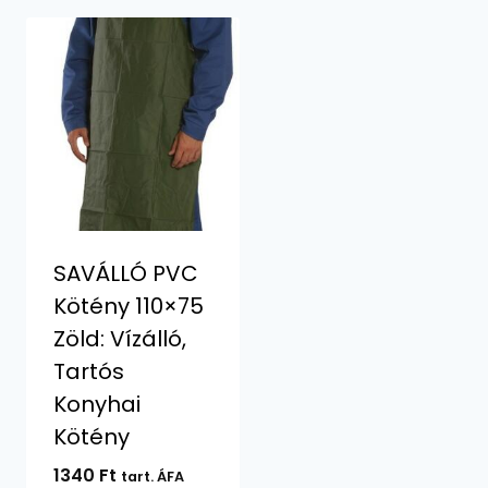
SAVÁLLÓ PVC
Kötény 110×75
Zöld: Vízálló,
Tartós
Konyhai
Kötény
1340
Ft
tart. ÁFA