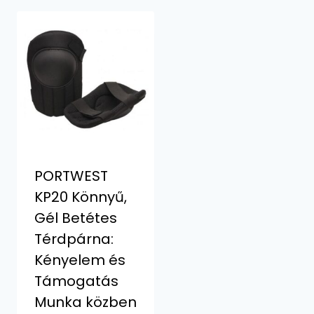
PORTWEST
KP20 Könnyű,
Gél Betétes
Térdpárna:
Kényelem és
Támogatás
Munka közben