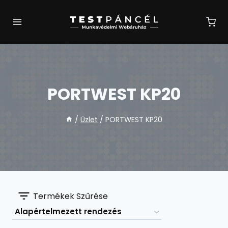
Skip
to
content
PORTWEST KP20
/
Üzlet
/
PORTWEST KP20
Termékek Szűrése