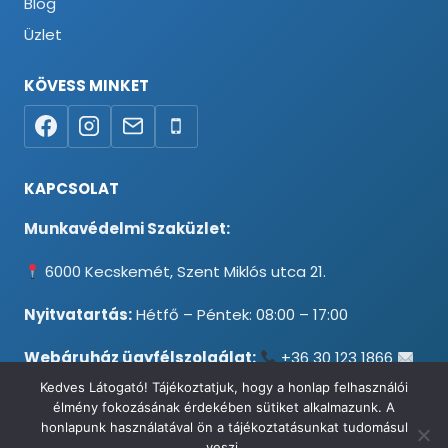
Blog
Üzlet
KÖVESS MINKET
KAPCSOLAT
Munkavédelmi Szaküzlet:
6000 Kecskemét, Szent Miklós utca 21.
Nyitvatartás:
Hétfő – Péntek: 08:00 – 17:00
Webáruház ügyfélszolgálat:
+36 30 123 1866
info@testpancel.hu
Kedves Látogató! Tájékoztatjuk, hogy a honlap felhasználói
élmény fokozásának érdekében sütiket alkalmazunk. A
honlapunk használatával ön a tájékoztatásunkat tudomásul
veszi.