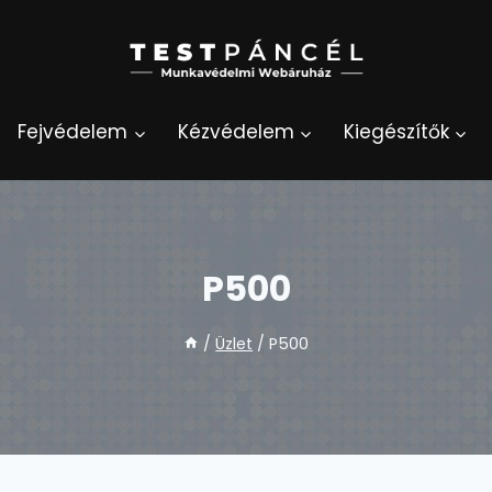
Fejvédelem
Kézvédelem
Kiegészítők
P500
/
Üzlet
/
P500