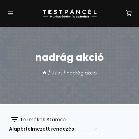
Skip
to
content
nadrág akció
/
Üzlet
/
nadrág akció
Termékek Szűrése