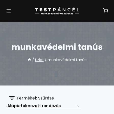
Skip
to
content
munkavédelmi tanús
/
Üzlet
/
munkavédelmi tanús
Termékek Szűrése