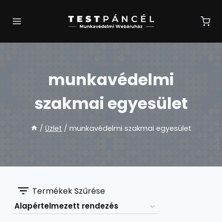
Skip
to
content
munkavédelmi
szakmai egyesület
/
Üzlet
/
munkavédelmi szakmai egyesület
Termékek Szűrése