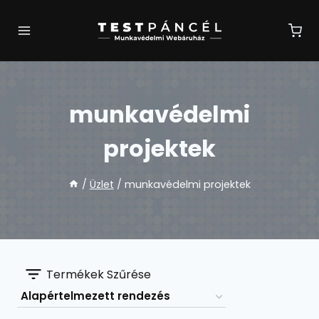
Skip
to
content
munkavédelmi
projektek
/
Üzlet
/
munkavédelmi projektek
Termékek Szűrése