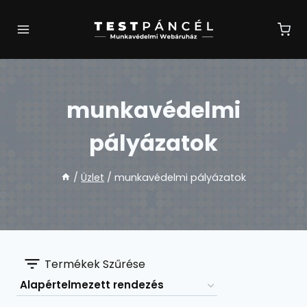
Skip
to
content
munkavédelmi
pályázatok
/
Üzlet
/
munkavédelmi pályázatok
Termékek Szűrése