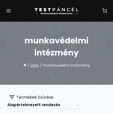
Skip
to
content
munkavédelmi
intézmény
/
Üzlet
/
munkavédelmi intézmény
Termékek Szűrése