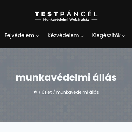
Fejvédelem
Kézvédelem
Kiegészítők
munkavédelmi állás
/
Üzlet
/
munkavédelmi állás