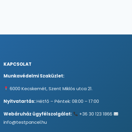
KAPCSOLAT
Munkavédelmi Szaküzlet:
6000 Kecskemét, Szent Miklós utca 21.
Nyitvatartás:
Hétfő – Péntek: 08:00 – 17:00
Webáruház ügyfélszolgálat:
+36 30 123 1866
info@testpancel.hu