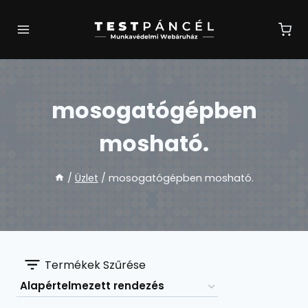
Skip
to
content
mosogatógépben
mosható.
/
Üzlet
/
mosogatógépben mosható.
Termékek Szűrése