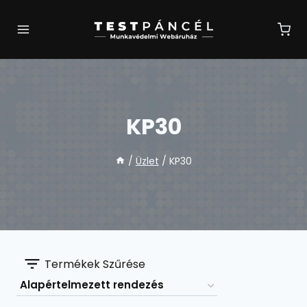
Skip
to
content
KP30
/
Üzlet
/
KP30
Termékek Szűrése