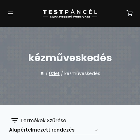
Skip
to
content
kézműveskedés
/
Üzlet
/
kézműveskedés
Termékek Szűrése