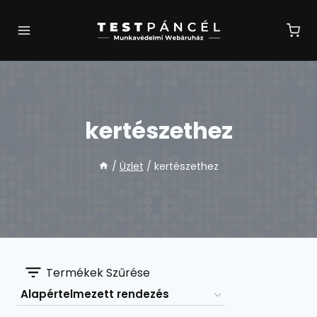
Skip
to
content
kertészethez
/
Üzlet
/
kertészethez
Termékek Szűrése