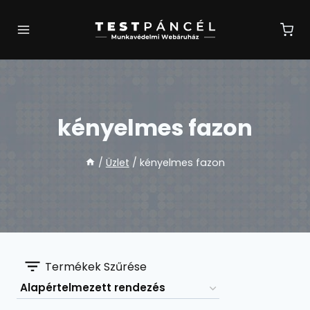
Skip
to
content
kényelmes fazon
/
Üzlet
/
kényelmes fazon
Termékek Szűrése