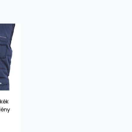
kék
lény