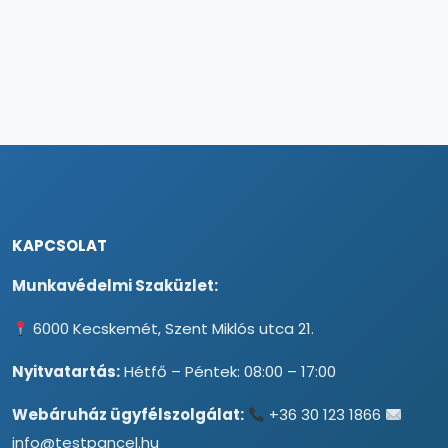
KAPCSOLAT
Munkavédelmi Szaküzlet:
6000 Kecskemét, Szent Miklós utca 21.
Nyitvatartás:
Hétfő – Péntek: 08:00 – 17:00
Webáruház ügyfélszolgálat:
+36 30 123 1866
info@testpancel.hu