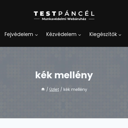
Fejvédelem
Kézvédelem
Kiegészítők
kék mellény
/
Üzlet
/
kék mellény