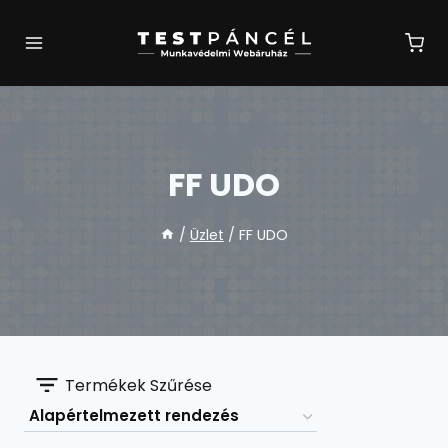
Skip
to
content
FF UDO
/
Üzlet
/
FF UDO
Termékek Szűrése