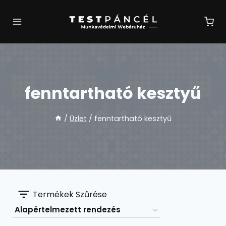
Skip
to
content
fenntartható kesztyű
/
Üzlet
/
fenntartható kesztyű
Termékek Szűrése