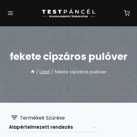
Skip
to
content
fekete cipzáros pulóver
/
Üzlet
/
fekete cipzáros pulóver
Termékek Szűrése