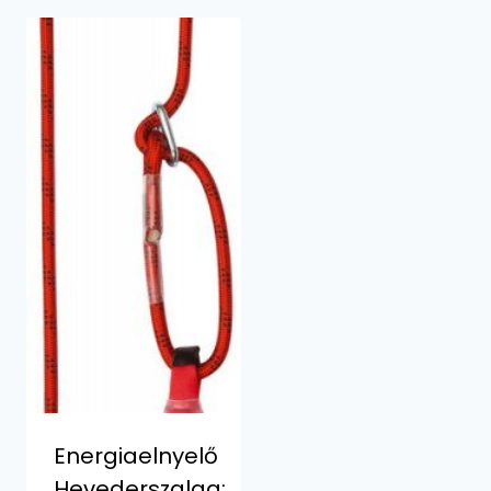
Energiaelnyelő
Hevederszalag: