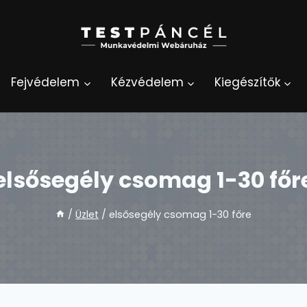
Fejvédelem
Kézvédelem
Kiegészítők
elsősegély csomag 1-30 főr
/
Üzlet
/
elsősegély csomag 1-30 főre