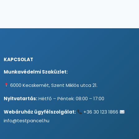
KAPCSOLAT
Munkavédelmi Szaküzlet:
6000 Kecskemét, Szent Miklós utca 21.
Nyitvatartás:
Hétfő – Péntek: 08:00 – 17:00
Webáruház ügyfélszolgálat:
+36 30 123 1866
info@testpancel.hu