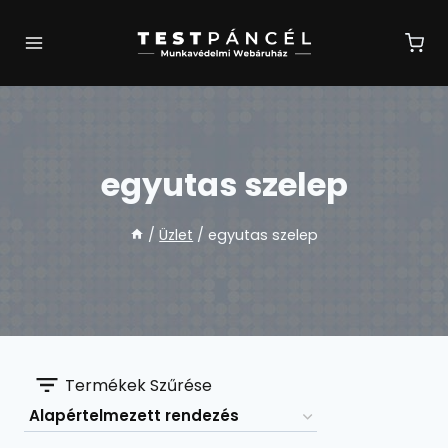
Skip
to
content
egyutas szelep
/
Üzlet
/
egyutas szelep
Termékek Szűrése