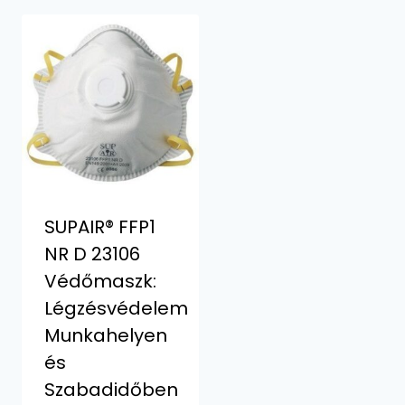
SUPAIR® FFP1
NR D 23106
Védőmaszk:
Légzésvédelem
Munkahelyen
és
Szabadidőben