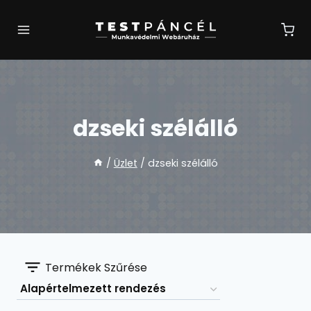
Skip
to
content
dzseki szélálló
/
Üzlet
/
dzseki szélálló
Termékek Szűrése