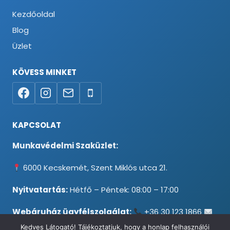
Kezdőoldal
Blog
Üzlet
KÖVESS MINKET
KAPCSOLAT
Munkavédelmi Szaküzlet:
6000 Kecskemét, Szent Miklós utca 21.
Nyitvatartás:
Hétfő – Péntek: 08:00 – 17:00
Webáruház ügyfélszolgálat:
+36 30 123 1866
info@testpancel.hu
Kedves Látogató! Tájékoztatjuk, hogy a honlap felhasználói