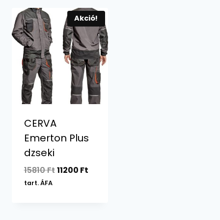
Akció!
CERVA
Emerton Plus
dzseki
Original
Current
15810
Ft
11200
Ft
price
price
tart. ÁFA
was:
is:
15810 Ft.
11200 Ft.