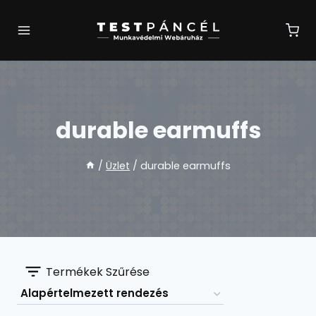
Skip
to
content
durable earmuffs
/
Üzlet
/
durable earmuffs
Termékek Szűrése