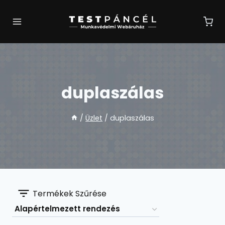
Skip
to
content
duplaszálas
/
Üzlet
/
duplaszálas
Termékek Szűrése