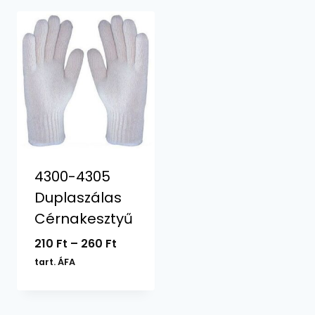
4300-4305
Duplaszálas
Cérnakesztyű
Ártartomány:
210
Ft
–
260
Ft
210 Ft
tart. ÁFA
-
260 Ft