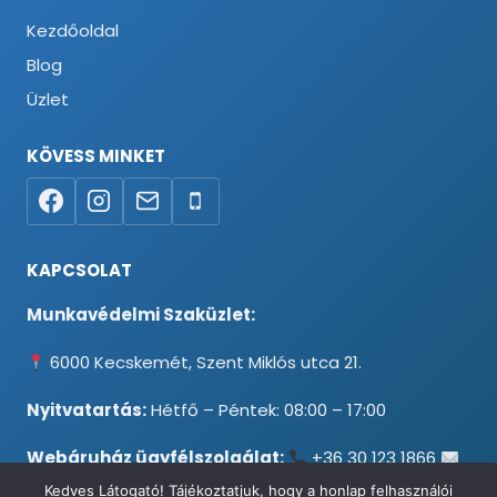
Kezdőoldal
Blog
Üzlet
KÖVESS MINKET
KAPCSOLAT
Munkavédelmi Szaküzlet:
6000 Kecskemét, Szent Miklós utca 21.
Nyitvatartás:
Hétfő – Péntek: 08:00 – 17:00
Webáruház ügyfélszolgálat:
+36 30 123 1866
info@testpancel.hu
Kedves Látogató! Tájékoztatjuk, hogy a honlap felhasználói