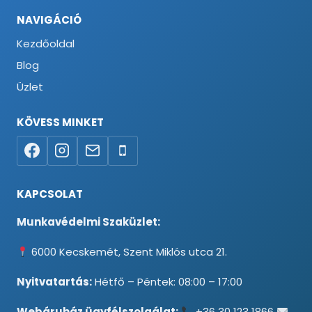
NAVIGÁCIÓ
Kezdőoldal
Blog
Üzlet
KÖVESS MINKET
KAPCSOLAT
Munkavédelmi Szaküzlet:
6000 Kecskemét, Szent Miklós utca 21.
Nyitvatartás:
Hétfő – Péntek: 08:00 – 17:00
Webáruház ügyfélszolgálat:
+36 30 123 1866