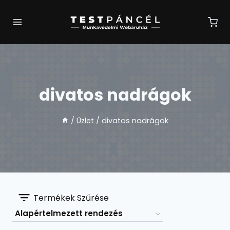
Skip
to
content
divatos nadrágok
/
Üzlet
/
divatos nadrágok
Termékek Szűrése