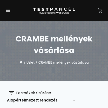
Skip
to
content
CRAMBE mellények
vásárlása
/
Üzlet
/
CRAMBE mellények vásárlása
Termékek Szűrése