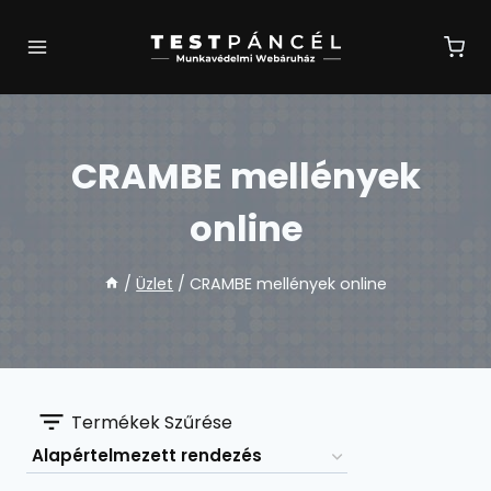
Skip
to
content
CRAMBE mellények
online
/
Üzlet
/
CRAMBE mellények online
Termékek Szűrése