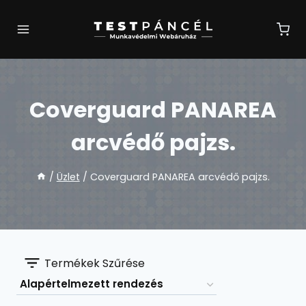
Skip
to
content
Coverguard PANAREA
arcvédő pajzs.
/
Üzlet
/
Coverguard PANAREA arcvédő pajzs.
Termékek Szűrése