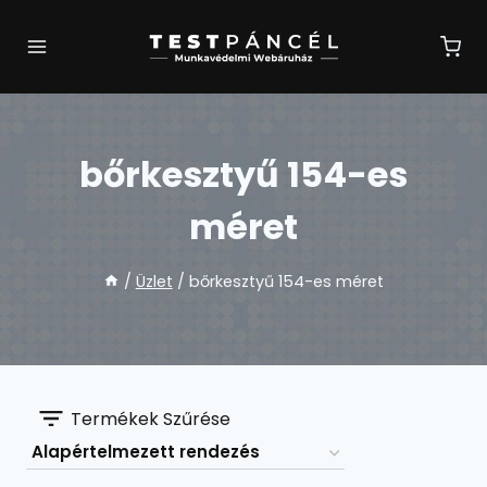
Skip
to
content
bőrkesztyű 154-es
méret
/
Üzlet
/
bőrkesztyű 154-es méret
Termékek Szűrése