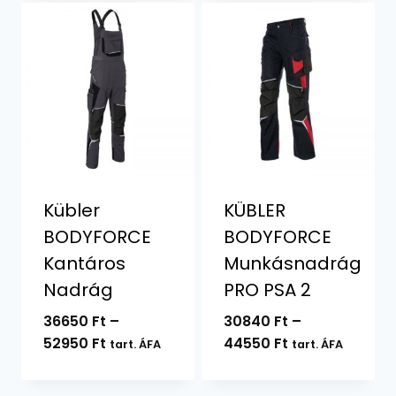
-
26800 Ft
Kübler
KÜBLER
BODYFORCE
BODYFORCE
Kantáros
Munkásnadrág
Nadrág
PRO PSA 2
36650
Ft
–
30840
Ft
–
Ártartomány:
Ártartomány:
52950
Ft
44550
Ft
tart. ÁFA
tart. ÁFA
36650 Ft
30840 Ft
-
-