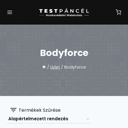
Skip
to
content
Bodyforce
/
Üzlet
/
Bodyforce
Termékek Szűrése