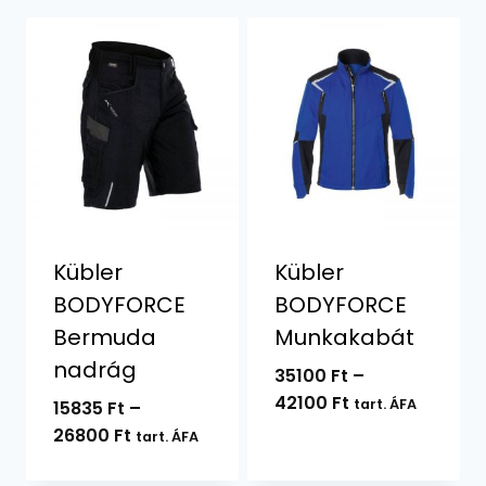
Kübler
Kübler
BODYFORCE
BODYFORCE
Bermuda
Munkakabát
nadrág
35100
Ft
–
Ártartomány:
42100
Ft
tart. ÁFA
15835
Ft
–
35100 Ft
Ártartomány:
26800
Ft
tart. ÁFA
-
15835 Ft
42100 Ft