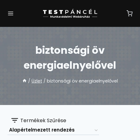
Skip
to
content
biztonsági öv
energiaelnyelővel
/
Üzlet
/
biztonsági öv energiaelnyelővel
Termékek Szűrése