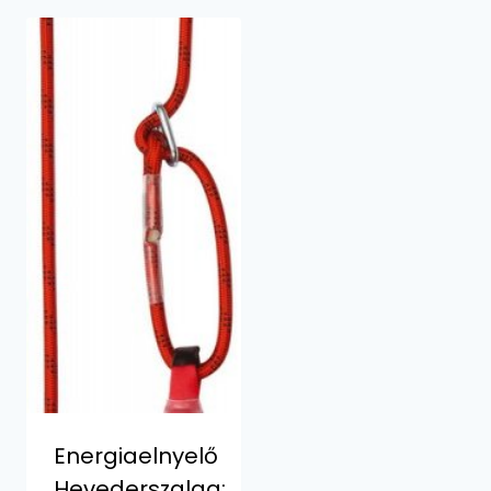
Energiaelnyelő
Hevederszalag: