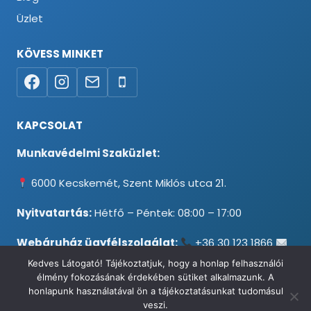
Üzlet
KÖVESS MINKET
KAPCSOLAT
Munkavédelmi Szaküzlet:
6000 Kecskemét, Szent Miklós utca 21.
Nyitvatartás:
Hétfő – Péntek: 08:00 – 17:00
Webáruház ügyfélszolgálat:
+36 30 123 1866
info@testpancel.hu
Kedves Látogató! Tájékoztatjuk, hogy a honlap felhasználói
élmény fokozásának érdekében sütiket alkalmazunk. A
honlapunk használatával ön a tájékoztatásunkat tudomásul
veszi.