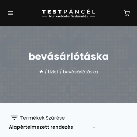
Skip
to
content
bevásárlótáska
/
Üzlet
/
bevásárlótáska
Termékek Szűrése