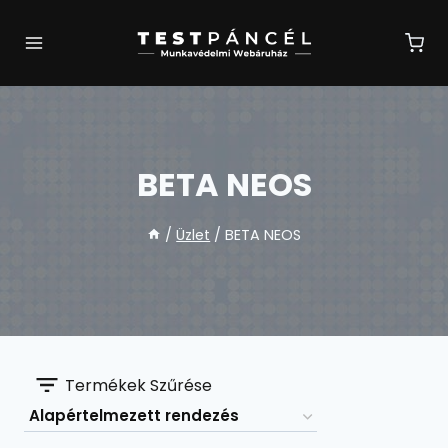
Skip
to
content
BETA NEOS
/
Üzlet
/
BETA NEOS
Termékek Szűrése